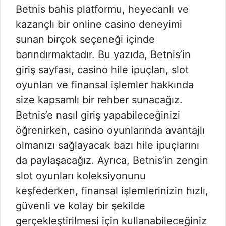
Betnis bahis platformu, heyecanlı ve
kazançlı bir online casino deneyimi
sunan birçok seçeneği içinde
barındırmaktadır. Bu yazıda, Betnis’in
giriş sayfası, casino hile ipuçları, slot
oyunları ve finansal işlemler hakkında
size kapsamlı bir rehber sunacağız.
Betnis’e nasıl giriş yapabileceğinizi
öğrenirken, casino oyunlarında avantajlı
olmanızı sağlayacak bazı hile ipuçlarını
da paylaşacağız. Ayrıca, Betnis’in zengin
slot oyunları koleksiyonunu
keşfederken, finansal işlemlerinizin hızlı,
güvenli ve kolay bir şekilde
gerçekleştirilmesi için kullanabileceğiniz