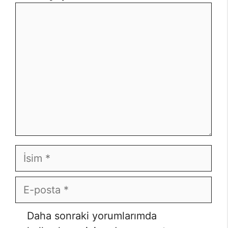
Yorum
İsim
E-
posta
İnternet
Daha sonraki yorumlarımda