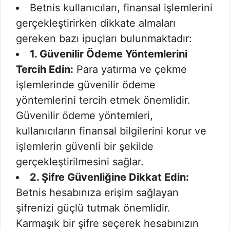
Betnis kullanıcıları, finansal işlemlerini
gerçekleştirirken dikkate almaları
gereken bazı ipuçları bulunmaktadır:
1. Güvenilir Ödeme Yöntemlerini
Tercih Edin:
Para yatırma ve çekme
işlemlerinde güvenilir ödeme
yöntemlerini tercih etmek önemlidir.
Güvenilir ödeme yöntemleri,
kullanıcıların finansal bilgilerini korur ve
işlemlerin güvenli bir şekilde
gerçekleştirilmesini sağlar.
2. Şifre Güvenliğine Dikkat Edin:
Betnis hesabınıza erişim sağlayan
şifrenizi güçlü tutmak önemlidir.
Karmaşık bir şifre seçerek hesabınızın