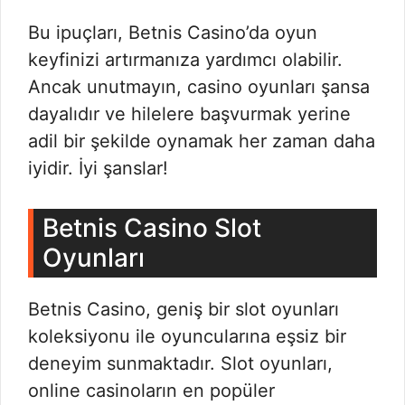
Bu ipuçları, Betnis Casino’da oyun
keyfinizi artırmanıza yardımcı olabilir.
Ancak unutmayın, casino oyunları şansa
dayalıdır ve hilelere başvurmak yerine
adil bir şekilde oynamak her zaman daha
iyidir. İyi şanslar!
Betnis Casino Slot
Oyunları
Betnis Casino, geniş bir slot oyunları
koleksiyonu ile oyuncularına eşsiz bir
deneyim sunmaktadır. Slot oyunları,
online casinoların en popüler