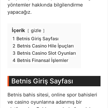
yöntemler hakkında bilgilendirme
yapacağız.
İçerik
gizle
1
Betnis Giriş Sayfası
2
Betnis Casino Hile İpuçları
3
Betnis Casino Slot Oyunları
4
Betnis Finansal İşlemler
Betnis Giriş Sayfası
Betnis bahis sitesi, online spor bahisleri
ve casino oyunlarına adanmış bir