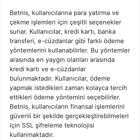
Betnis, kullanıcılarına para yatırma ve
çekme işlemleri için çeşitli seçenekler
sunar. Kullanıcılar, kredi kartı, banka
transferi, e-cüzdanlar gibi farklı ödeme
yöntemlerini kullanabilirler. Bu yöntemler
arasında en yaygın olanları arasında
kredi kartı ve e-cüzdanlar
bulunmaktadır. Kullanıcılar, ödeme
yapmak istedikleri zaman kolayca tercih
ettikleri ödeme yöntemini seçebilirler.
Betnis, kullanıcıların finansal işlemlerini
güvenli bir şekilde gerçekleştirebilmeleri
için SSL şifreleme teknolojisi
kullanmaktadır.