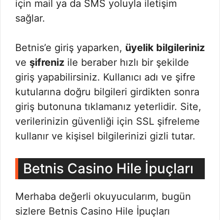
için mail ya da SMS yoluyla iletişim
sağlar.
Betnis’e giriş yaparken,
üyelik bilgileriniz
ve
şifreniz
ile beraber hızlı bir şekilde
giriş yapabilirsiniz. Kullanıcı adı ve şifre
kutularına doğru bilgileri girdikten sonra
giriş butonuna tıklamanız yeterlidir. Site,
verilerinizin güvenliği için SSL şifreleme
kullanır ve kişisel bilgilerinizi gizli tutar.
Betnis Casino Hile İpuçları
Merhaba değerli okuyucularım, bugün
sizlere Betnis Casino Hile İpuçları