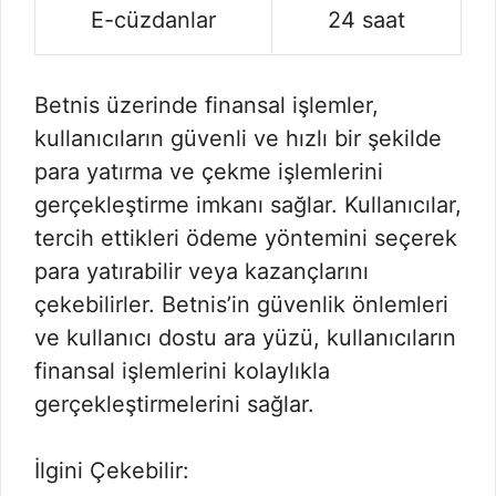
E-cüzdanlar
24 saat
Betnis üzerinde finansal işlemler,
kullanıcıların güvenli ve hızlı bir şekilde
para yatırma ve çekme işlemlerini
gerçekleştirme imkanı sağlar. Kullanıcılar,
tercih ettikleri ödeme yöntemini seçerek
para yatırabilir veya kazançlarını
çekebilirler. Betnis’in güvenlik önlemleri
ve kullanıcı dostu ara yüzü, kullanıcıların
finansal işlemlerini kolaylıkla
gerçekleştirmelerini sağlar.
İlgini Çekebilir: