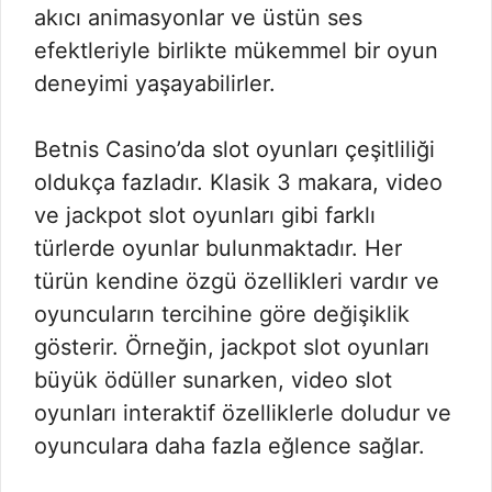
akıcı animasyonlar ve üstün ses
efektleriyle birlikte mükemmel bir oyun
deneyimi yaşayabilirler.
Betnis Casino’da slot oyunları çeşitliliği
oldukça fazladır. Klasik 3 makara, video
ve jackpot slot oyunları gibi farklı
türlerde oyunlar bulunmaktadır. Her
türün kendine özgü özellikleri vardır ve
oyuncuların tercihine göre değişiklik
gösterir. Örneğin, jackpot slot oyunları
büyük ödüller sunarken, video slot
oyunları interaktif özelliklerle doludur ve
oyunculara daha fazla eğlence sağlar.