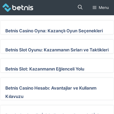
İçeriğe
Menu
atla
Betnis Casino Oyna: Kazançlı Oyun Seçenekleri
Betnis Slot Oyunu: Kazanmanın Sırları ve Taktikleri
Betnis Slot: Kazanmanın Eğlenceli Yolu
Betnis Casino Hesabı: Avantajlar ve Kullanım
Kılavuzu