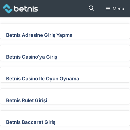
İçeriğe
Menu
atla
Betnis Adresine Giriş Yapma
Betnis Casino’ya Giriş
Betnis Casino İle Oyun Oynama
Betnis Rulet Girişi
Betnis Baccarat Giriş