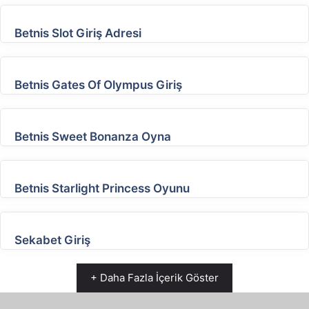
Betnis Slot Giriş Adresi
Betnis Gates Of Olympus Giriş
Betnis Sweet Bonanza Oyna
Betnis Starlight Princess Oyunu
Sekabet Giriş
+ Daha Fazla İçerik Göster