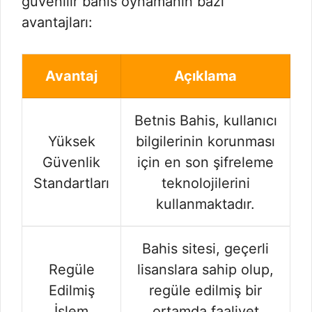
güvenilir bahis oynamanın bazı
avantajları:
Avantaj
Açıklama
Betnis Bahis, kullanıcı
Yüksek
bilgilerinin korunması
Güvenlik
için en son şifreleme
Standartları
teknolojilerini
kullanmaktadır.
Bahis sitesi, geçerli
Regüle
lisanslara sahip olup,
Edilmiş
regüle edilmiş bir
İşlem
ortamda faaliyet