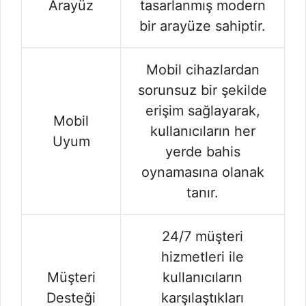
Arayüz
tasarlanmış modern
bir arayüze sahiptir.
Mobil cihazlardan
sorunsuz bir şekilde
erişim sağlayarak,
Mobil
kullanıcıların her
Uyum
yerde bahis
oynamasına olanak
tanır.
24/7 müşteri
hizmetleri ile
Müşteri
kullanıcıların
Desteği
karşılaştıkları