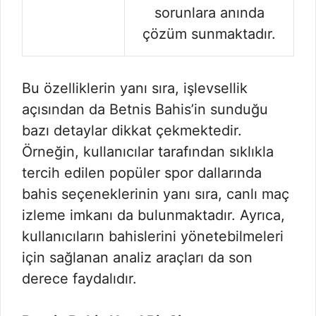
sorunlara anında
çözüm sunmaktadır.
Bu özelliklerin yanı sıra, işlevsellik
açısından da Betnis Bahis’in sunduğu
bazı detaylar dikkat çekmektedir.
Örneğin, kullanıcılar tarafından sıklıkla
tercih edilen popüler spor dallarında
bahis seçeneklerinin yanı sıra, canlı maç
izleme imkanı da bulunmaktadır. Ayrıca,
kullanıcıların bahislerini yönetebilmeleri
için sağlanan analiz araçları da son
derece faydalıdır.