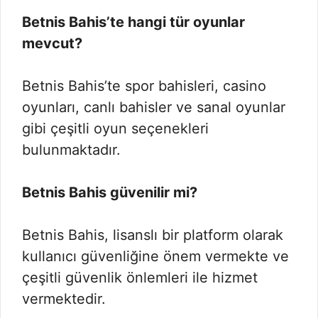
Betnis Bahis’te hangi tür oyunlar
mevcut?
Betnis Bahis’te spor bahisleri, casino
oyunları, canlı bahisler ve sanal oyunlar
gibi çeşitli oyun seçenekleri
bulunmaktadır.
Betnis Bahis güvenilir mi?
Betnis Bahis, lisanslı bir platform olarak
kullanıcı güvenliğine önem vermekte ve
çeşitli güvenlik önlemleri ile hizmet
vermektedir.