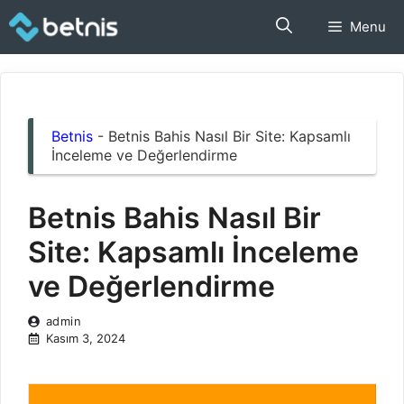
İçeriğe
Menu
atla
Betnis
-
Betnis Bahis Nasıl Bir Site: Kapsamlı
İnceleme ve Değerlendirme
Betnis Bahis Nasıl Bir
Site: Kapsamlı İnceleme
ve Değerlendirme
admin
Kasım 3, 2024