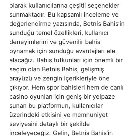
olarak kullanıcılarına çeşitli seçenekler
sunmaktadır. Bu kapsamlı inceleme ve
değerlendirme yazısında, Betnis Bahis’in
sunduğu temel özellikleri, kullanıcı
deneyimlerini ve güvenilir bahis
oynamak için sunduğu avantajları ele
alacağız. Bahis tutkunları için önemli bir
seçim olan Betnis Bahis, gelişmiş
arayüzü ve zengin içerikleriyle öne
çıkıyor. Hem spor bahisleri hem de canlı
casino oyunları için geniş bir yelpaze
sunan bu platformun, kullanıcılar
üzerindeki etkisini ve memnuniyet
seviyesini detaylı bir şekilde
inceleyeceğiz. Gelin, Betnis Bahis’in