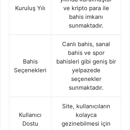
Kuruluş Yılı
ve kripto para ile
bahis imkanı
sunmaktadır.
Canlı bahis, sanal
bahis ve spor
Bahis
bahisleri gibi geniş bir
Seçenekleri
yelpazede
seçenekler
sunmaktadır.
Site, kullanıcıların
Kullanıcı
kolayca
Dostu
gezinebilmesi için