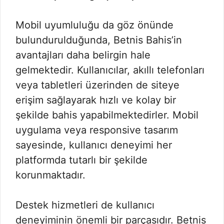
Mobil uyumluluğu da göz önünde
bulundurulduğunda, Betnis Bahis’in
avantajları daha belirgin hale
gelmektedir. Kullanıcılar, akıllı telefonları
veya tabletleri üzerinden de siteye
erişim sağlayarak hızlı ve kolay bir
şekilde bahis yapabilmektedirler. Mobil
uygulama veya responsive tasarım
sayesinde, kullanıcı deneyimi her
platformda tutarlı bir şekilde
korunmaktadır.
Destek hizmetleri de kullanıcı
deneyiminin önemli bir parçasıdır. Betnis