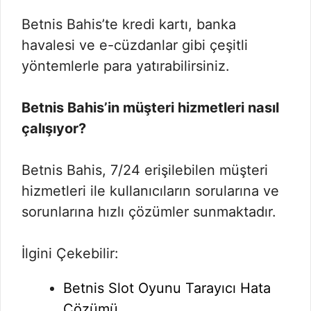
Betnis Bahis’te kredi kartı, banka
havalesi ve e-cüzdanlar gibi çeşitli
yöntemlerle para yatırabilirsiniz.
Betnis Bahis’in müşteri hizmetleri nasıl
çalışıyor?
Betnis Bahis, 7/24 erişilebilen müşteri
hizmetleri ile kullanıcıların sorularına ve
sorunlarına hızlı çözümler sunmaktadır.
İlgini Çekebilir:
Betnis Slot Oyunu Tarayıcı Hata
Çözümü