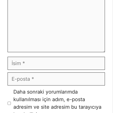
İsim
E-
posta
İnternet
Daha sonraki yorumlarımda
sitesi
kullanılması için adım, e-posta
adresim ve site adresim bu tarayıcıya