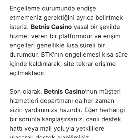
Engelleme durumunda endişe
etmemeniz gerektiğini ayrıca belirtmek
isteriz.
Betnis Casino
yasal bir şekilde
hizmet veren bir platformdur ve erişim
engelleri genellikle kısa süreli bir
durumdur. BTK’nın engellemesi kısa süre
içinde kaldırılarak, site tekrar erişime
açılmaktadır.
Son olarak,
Betnis Casino
‘nun müşteri
hizmetleri departmanı da her zaman
sizin yardımınıza hazırdır. Eğer herhangi
bir sorunla karşılaşırsanız, canlı destek
hattı veya mail yoluyla yetkililere
ulaşarak destek alabilirsiniz.