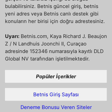
bulabilirsiniz. Betnis güncel giriş, betnis
yeni adres veya Betnis canlı destek gibi
konuların her birisi için doğru adrestesiniz.
Uyarı:
Betnis.com, Kaya Richard J. Beaujon
Z / N Landhuis Joonchi II, Curaçao
adresinde 152346 numarasıyla kayıtlı DLD
Global NV tarafından işletilmektedir.
Popüler İçerikler
Betnis Giriş Sayfası
Deneme Bonusu Veren Siteler