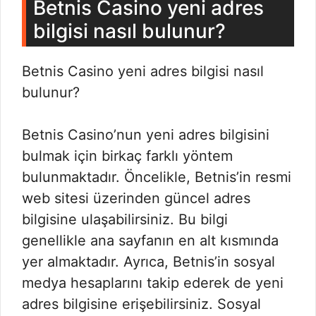
Betnis Casino yeni adres
bilgisi nasıl bulunur?
Betnis Casino yeni adres bilgisi nasıl
bulunur?
Betnis Casino’nun yeni adres bilgisini
bulmak için birkaç farklı yöntem
bulunmaktadır. Öncelikle, Betnis’in resmi
web sitesi üzerinden güncel adres
bilgisine ulaşabilirsiniz. Bu bilgi
genellikle ana sayfanın en alt kısmında
yer almaktadır. Ayrıca, Betnis’in sosyal
medya hesaplarını takip ederek de yeni
adres bilgisine erişebilirsiniz. Sosyal