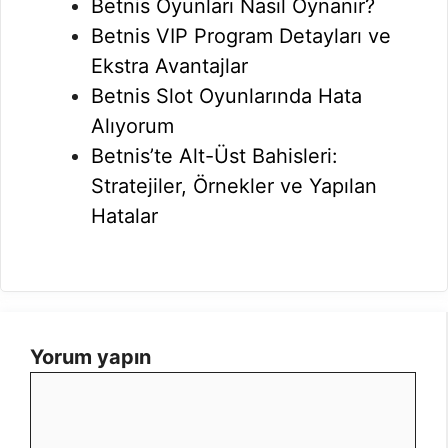
Betnis Oyunları Nasıl Oynanır?
Betnis VIP Program Detayları ve
Ekstra Avantajlar
Betnis Slot Oyunlarında Hata
Alıyorum
Betnis’te Alt-Üst Bahisleri:
Stratejiler, Örnekler ve Yapılan
Hatalar
Yorum yapın
Yorum