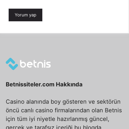
Betnissiteler.com Hakkında
Casino alanında boy gösteren ve sektörün
öncü canlı casino firmalarından olan Betnis
için tüm iyi niyetle hazırlanmış güncel,
gerçek ve tarafsız içeriği bu blogda