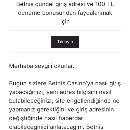
Betnis güncel giriş adresi ve 100 TL
deneme bonusundan faydalanmak
için
Tıklayın
Merhaba sevgili okurlar,
Bugün sizlere Betnis Casino’ya nasıl giriş
yapacağınızı, yeni adres bilgisini nasıl
bulabileceğinizi, site engellendiğinde ne
yapmanız gerektiğini ve giriş adresinin
değiştiğinde nasıl haberdar
olabileceğinizi anlatacağım. Betnis