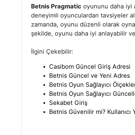
Betnis Pragmatic
oyununu daha iyi a
deneyimli oyunculardan tavsiyeler alab
zamanda, oyunu düzenli olarak oyna
şekilde, oyunu daha iyi anlayabilir ve
İlgini Çekebilir:
Casibom Güncel Giriş Adresi
Betnis Güncel ve Yeni Adres
Betnis Oyun Sağlayıcı Ölçeklen
Betnis Oyun Sağlayıcı Güncell
Sekabet Giriş
Betnis Güvenilir mi? Kullanıcı