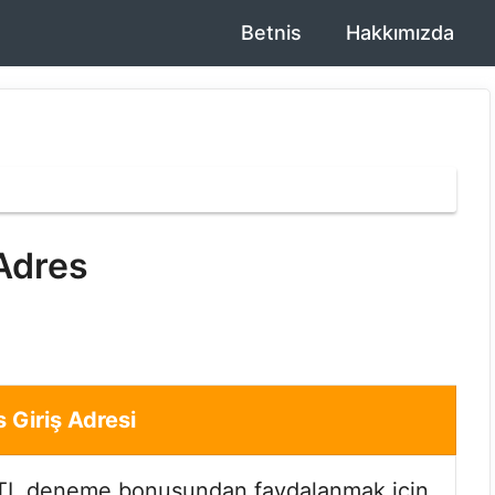
Betnis
Hakkımızda
 Adres
s Giriş Adresi
0 TL deneme bonusundan faydalanmak için