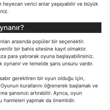
 heyecan verici anlar yaşayabilir ve büyük
niz.
Oynanır?
ları arasında popüler bir seçenektir.
nilir bir bahis sitesine kayıt olmaktır.
za para yatırarak oyuna başlayabilirsiniz.
ak oynanır ve temelde şans unsuru vardır.
sabır gerektiren bir oyun olduğu için,
. Oyunun kurallarını öğrenerek başlamak ve
a şansınızı artırabilir. Ayrıca, oyun
u hamleleri yapmak da önemlidir.