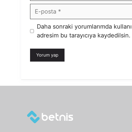
E-
posta
İnternet
Daha sonraki yorumlarımda kullanı
sitesi
adresim bu tarayıcıya kaydedilsin.