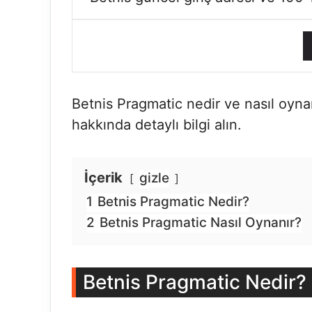
Betnis Pragmatic nedir ve nasıl oyn
hakkında detaylı bilgi alın.
İçerik
gizle
1
Betnis Pragmatic Nedir?
2
Betnis Pragmatic Nasıl Oynanır?
Betnis Pragmatic Nedir?