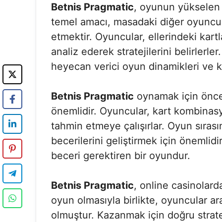
Betnis Pragmatic
, oyunun yükselen 
temel amacı, masadaki diğer oyuncul
etmektir. Oyuncular, ellerindeki kartl
analiz ederek stratejilerini belirlerle
heyecan verici oyun dinamikleri ve k
Betnis Pragmatic
oynamak için önce
önemlidir. Oyuncular, kart kombinasy
tahmin etmeye çalışırlar. Oyun sıras
becerilerini geliştirmek için önemli
beceri gerektiren bir oyundur.
Betnis Pragmatic
, online casinolar
oyun olmasıyla birlikte, oyuncular a
olmuştur. Kazanmak için doğru stratej