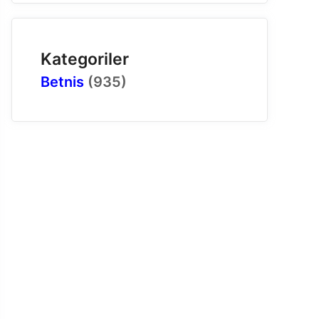
Kategoriler
Betnis
(935)