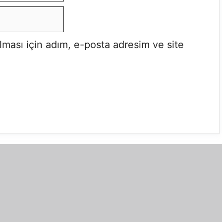
lması için adım, e-posta adresim ve site