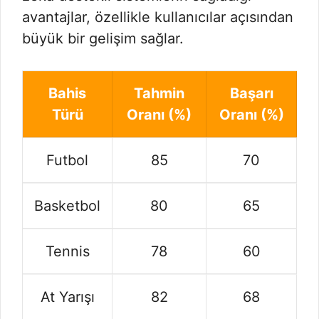
avantajlar, özellikle kullanıcılar açısından
büyük bir gelişim sağlar.
Bahis
Tahmin
Başarı
Türü
Oranı (%)
Oranı (%)
Futbol
85
70
Basketbol
80
65
Tennis
78
60
At Yarışı
82
68