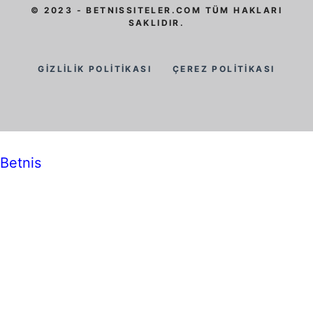
© 2023 - BETNISSITELER.COM TÜM HAKLARI
SAKLIDIR.
GIZLILIK POLITIKASI
ÇEREZ POLITIKASI
Betnis