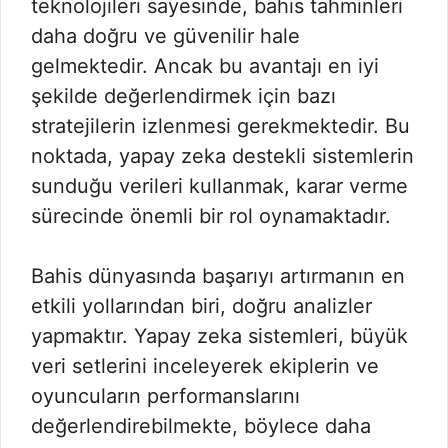
teknolojileri sayesinde, bahis tahminleri
daha doğru ve güvenilir hale
gelmektedir. Ancak bu avantajı en iyi
şekilde değerlendirmek için bazı
stratejilerin izlenmesi gerekmektedir. Bu
noktada, yapay zeka destekli sistemlerin
sunduğu verileri kullanmak, karar verme
sürecinde önemli bir rol oynamaktadır.
Bahis dünyasında başarıyı artırmanın en
etkili yollarından biri, doğru analizler
yapmaktır. Yapay zeka sistemleri, büyük
veri setlerini inceleyerek ekiplerin ve
oyuncuların performanslarını
değerlendirebilmekte, böylece daha