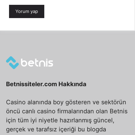
Betnissiteler.com Hakkında
Casino alanında boy gösteren ve sektörün
öncü canlı casino firmalarından olan Betnis
için tüm iyi niyetle hazırlanmış güncel,
gerçek ve tarafsız içeriği bu blogda