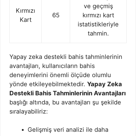
ve geçmiş
Kırmızı
65
kırmızı kart
Kart
istatistikleriyle
tahmin.
Yapay zeka destekli bahis tahminlerinin
avantajları, kullanıcıların bahis
deneyimlerini önemli ölçüde olumlu
yönde etkileyebilmektedir.
Yapay Zeka
Destekli Bahis Tahminlerinin Avantajları
başlığı altında, bu avantajları şu şekilde
sıralayabiliriz:
Gelişmiş veri analizi ile daha