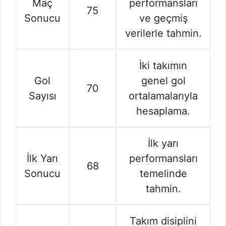
Maç
performansları
75
Sonucu
ve geçmiş
verilerle tahmin.
İki takımın
Gol
genel gol
70
Sayısı
ortalamalarıyla
hesaplama.
İlk yarı
İlk Yarı
performansları
68
Sonucu
temelinde
tahmin.
Takım disiplini