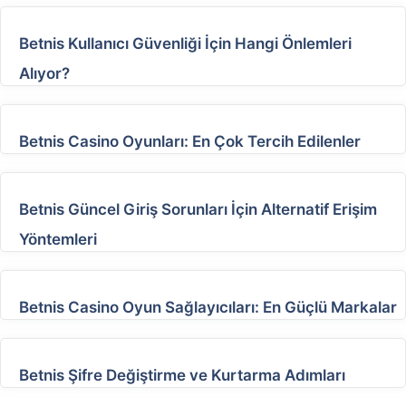
Betnis Kullanıcı Güvenliği İçin Hangi Önlemleri
Alıyor?
Betnis Casino Oyunları: En Çok Tercih Edilenler
Betnis Güncel Giriş Sorunları İçin Alternatif Erişim
Yöntemleri
Betnis Casino Oyun Sağlayıcıları: En Güçlü Markalar
Betnis Şifre Değiştirme ve Kurtarma Adımları