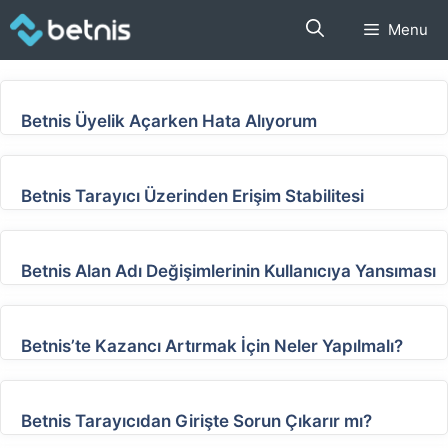
İçeriğe
Menu
atla
Betnis Üyelik Açarken Hata Alıyorum
Betnis Tarayıcı Üzerinden Erişim Stabilitesi
Betnis Alan Adı Değişimlerinin Kullanıcıya Yansıması
Betnis’te Kazancı Artırmak İçin Neler Yapılmalı?
Betnis Tarayıcıdan Girişte Sorun Çıkarır mı?