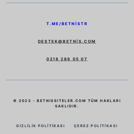
T.ME/BETNISTR
DESTEK@BETNIS.COM
0216 286 05 07
© 2023 - BETNISSITELER.COM TÜM HAKLARI
SAKLIDIR.
GIZLILIK POLITIKASI
ÇEREZ POLITIKASI