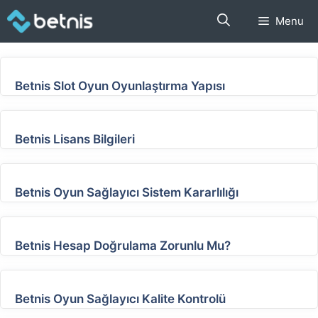
İçeriğe
Menu
atla
Betnis Slot Oyun Oyunlaştırma Yapısı
Betnis Lisans Bilgileri
Betnis Oyun Sağlayıcı Sistem Kararlılığı
Betnis Hesap Doğrulama Zorunlu Mu?
Betnis Oyun Sağlayıcı Kalite Kontrolü