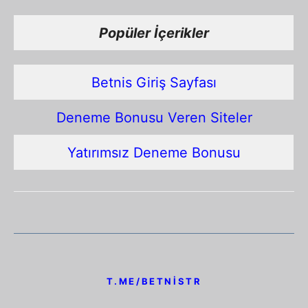
Popüler İçerikler
Betnis Giriş Sayfası
Deneme Bonusu Veren Siteler
Yatırımsız Deneme Bonusu
T.ME/BETNISTR