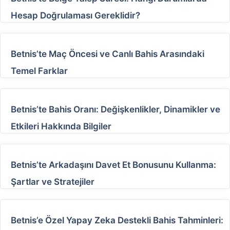
Hesap Doğrulaması Gereklidir?
Betnis’te Maç Öncesi ve Canlı Bahis Arasındaki
Temel Farklar
Betnis’te Bahis Oranı: Değişkenlikler, Dinamikler ve
Etkileri Hakkında Bilgiler
Betnis’te Arkadaşını Davet Et Bonusunu Kullanma:
Şartlar ve Stratejiler
Betnis’e Özel Yapay Zeka Destekli Bahis Tahminleri: